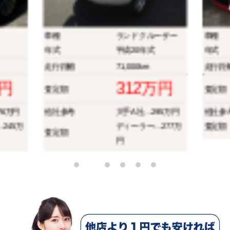
車種
ランドクルーザー
車種
年式
平成20年式
年式
走行距離
71,000km
走行距
万円
312万円
査定額
査定額
76万円
他社参考
大手A社…295万円
他社参
245万
ディーラー…277万
査定額
査定額
円